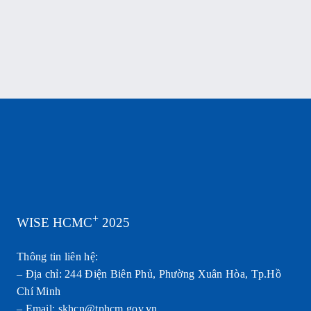
học
sinh
TP.HCM
+
WISE HCMC
2025
Thông tin liên hệ:
– Địa chỉ: 244 Điện Biên Phủ, Phường Xuân Hòa, Tp.Hồ
Chí Minh
– Email: skhcn@tphcm.gov.vn