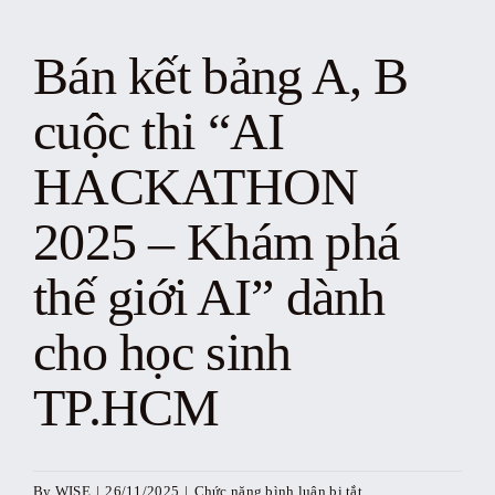
Tin tức
Bán kết bảng A, B
Sự kiện
cuộc thi “AI
Kỷ yếu
HACKATHON
2025 – Khám phá
Tài liệu
thế giới AI” dành
Liên hệ
cho học sinh
TP.HCM
ở
By
WISE
|
26/11/2025
|
Chức năng bình luận bị tắt