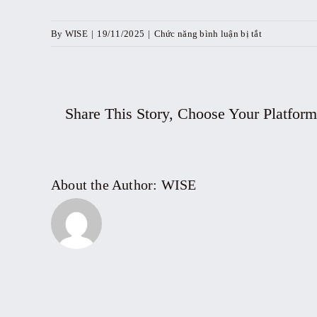
ở
By
WISE
|
19/11/2025
|
Chức năng bình luận bị tắt
Khai
mạc
Tuần
lễ
Share This Story, Choose Your Platform
Đổi
mới
sáng
tạo,
About the Author:
WISE
Khoa
học
công
nghệ
và
Khởi
nghiệp
sáng