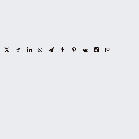
Facebook
X
Reddit
LinkedIn
WhatsApp
Telegram
Tumblr
Pinterest
Vk
Xing
Email