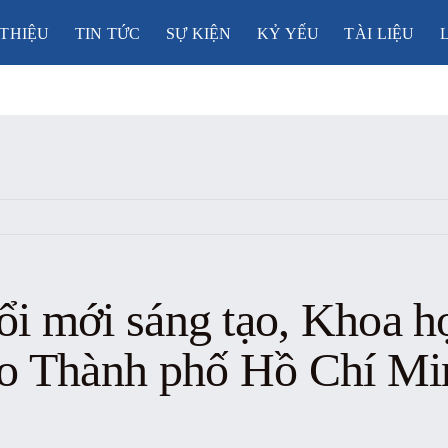
 THIỆU
TIN TỨC
SỰ KIỆN
KỶ YẾU
TÀI LIỆU
ổi mới sáng tạo, Khoa h
ạo Thành phố Hồ Chí M