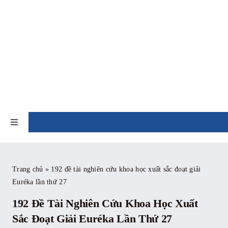
Skip
to
content
TIN TỨC
Toggle
Navigation
Trang chủ
Trang chủ
»
192 đề tài nghiên cứu khoa học xuất sắc đoạt giải
Euréka lần thứ 27
Giới thiệu
192 Đề Tài Nghiên Cứu Khoa Học Xuất
Tin tức
Sắc Đoạt Giải Euréka Lần Thứ 27