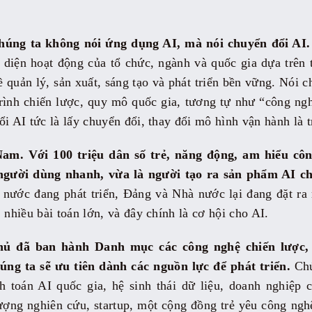
húng ta không nói ứng dụng AI, mà nói chuyển đổi AI.
àn diện hoạt động của tổ chức, ngành và quốc gia dựa trên 
ề quản lý, sản xuất, sáng tạo và phát triển bền vững. Nói 
trình chiến lược, quy mô quốc gia, tương tự như “công n
ổi AI tức là lấy chuyển đổi, thay đổi mô hình vận hành là 
Nam. Với 100 triệu dân số trẻ, năng động, am hiểu cô
 người dùng nhanh, vừa là người tạo ra sản phẩm AI c
 nước đang phát triển, Đảng và Nhà nước lại đang đặt ra 
 nhiều bài toán lớn, và đây chính là cơ hội cho AI.
ủ đã ban hành Danh mục các công nghệ chiến lược, 
ng ta sẽ ưu tiên dành các nguồn lực để phát triển.
Chú
h toán AI quốc gia, hệ sinh thái dữ liệu, doanh nghiệp
ợng nghiên cứu, startup, một cộng đồng trẻ yêu công nghệ