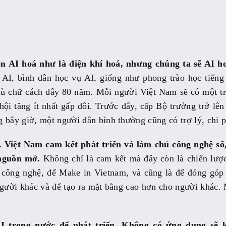
ện AI hoá như là điện khí hoá, nhưng chúng ta sẽ AI 
AI, bình dân học vụ AI, giống như phong trào học tiếng
ù chữ cách đây 80 năm. Mỗi người Việt Nam sẽ có một tr
hội tăng ít nhất gấp đôi. Trước đây, cấp Bộ trưởng trở lên
 bây giờ, một người dân bình thường cũng có trợ lý, chi ph
 Việt Nam cam kết phát triển và làm chủ công nghệ số,
nguồn mở.
Không chỉ là cam kết mà đây còn là chiến lượ
ủ công nghệ, để Make in Vietnam, và cũng là để đóng góp
người khác và để tạo ra mặt bằng cao hơn cho người khác.
AI trong nước để phát triển. Không có ứng dụng sẽ k