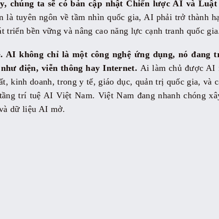
, chúng ta sẽ có bản cập nhật Chiến lược AI và Luật
 là tuyên ngôn về tầm nhìn quốc gia, AI phải trở thành hạ 
t triển bền vững và nâng cao năng lực cạnh tranh quốc gia
uệ. AI không chỉ là một công nghệ ứng dụng, nó đang t
 như điện, viễn thông hay Internet.
Ai làm chủ được AI n
ất, kinh doanh, trong y tế, giáo dục, quản trị quốc gia, và
tầng trí tuệ AI Việt Nam. Việt Nam đang nhanh chóng xâ
 và dữ liệu AI mở.