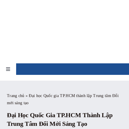
Skip
to
content
TIN TỨC
Toggle
Navigation
Trang chủ
Trang chủ
»
Đại học Quốc gia TP.HCM thành lập Trung tâm Đổi
mới sáng tạo
Giới thiệu
Đại Học Quốc Gia TP.HCM Thành Lập
Tin tức
Trung Tâm Đổi Mới Sáng Tạo