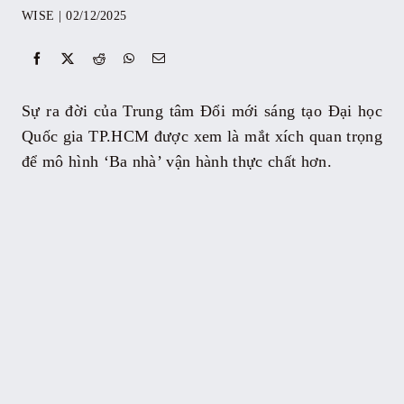
WISE
|
02/12/2025
Sự kiện
Kỷ yếu
Sự ra đời của Trung tâm Đổi mới sáng tạo Đại học
Quốc gia TP.HCM được xem là mắt xích quan trọng
Tài liệu
để mô hình ‘Ba nhà’ vận hành thực chất hơn.
Liên hệ