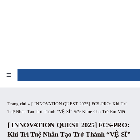
Skip
to
content
TIN TỨC
Toggle
Navigation
Trang chủ
Trang chủ
»
[ INNOVATION QUEST 2025] FCS-PRO: Khi Trí
Tuệ Nhân Tạo Trở Thành “VỆ SĨ” Sức Khỏe Cho Trẻ Em Việt
Giới thiệu
[ INNOVATION QUEST 2025] FCS-PRO:
Tin tức
Khi Trí Tuệ Nhân Tạo Trở Thành “VỆ SĨ”