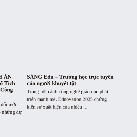
CH ĂN
SÁNG Edu – Trường học trực tuyến
 Tích
của người khuyết tật
 Công
Trong bối cảnh công nghệ giáo dục phát
triển mạnh mẽ, Ednovation 2025 chứng
 đổi mới
kiến sự xuất hiện của nhiều ...
có những dự