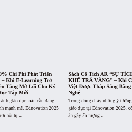
0% Chi Phí Phát Triển
Sách Cổ Tích AR “SỰ TÍ
 – Khi E-Learning Trở
KHẾ TRẢ VÀNG” – Khi Cổ
ền Tảng Mở Lối Cho Kỷ
Việt Được Thắp Sáng Bằng
Học Tập Mới
Nghệ
cảnh giáo dục toàn cầu đang
Trong dòng chảy những ý tưởng
nh mạnh mẽ, Ednovation 2025
giáo dục tại Ednovation 2025, 
nơi hội tụ ...
án gây ấn tượng ...