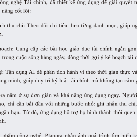
ng nghệ Tài chính, đã thiết kế ứng dụng để giải quyết t
 năng cốt lõi:
ch thu chi: Theo dõi chi tiêu theo từng danh mục, giúp n
h.
hoạch: Cung cấp các bài học giáo dục tài chính ngắn gọn
 trong cuộc sống hàng ngày, đồng thời gợi ý kế hoạch tài 
 Tận dụng AI để phân tích hành vi theo thời gian thực v
ng minh, giúp duy trì kỷ luật tài chính mà không tạo cảm g
ra nằm ở sự đơn giản và khả năng ứng dụng ngay. Người
ao, chỉ cần bắt đầu với những bước nhỏ: ghi nhận thu chi
 ngắn hạn. Từ đó, ứng dụng hỗ trợ họ hình thành thói quen 
nh.
 phẩm công nghệ, Planora phản ánh quá trình tìm hiểu k