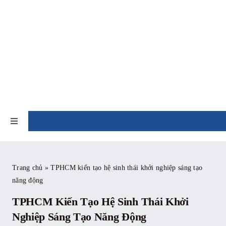
Skip
to
content
TIN TỨC
Toggle
Navigation
Trang chủ
Trang chủ
»
TPHCM kiến tạo hệ sinh thái khởi nghiệp sáng tạo
năng động
Giới thiệu
TPHCM Kiến Tạo Hệ Sinh Thái Khởi
Tin tức
Nghiệp Sáng Tạo Năng Động