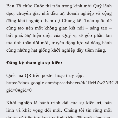
Ban Tổ chức Cuộc thi trân trọng kính mời Quý lãnh
đạo, chuyên gia, nhà đầu tư, doanh nghiệp và cộng
đồng khởi nghiệp tham dự Chung kết Toàn quốc để
cùng tạo nên một không gian kết nối – sáng tạo –
bứt phá. Sự hiện diện của Quý vị sẽ góp phần lan
tỏa tinh thần đổi mới, truyền động lực và đồng hành
cùng những hạt giống khởi nghiệp đầy tiềm năng.
Đăng ký tham gia sự kiện:
Quét mã QR trên poster hoặc truy cập:
https://docs.google.com/spreadsheets/d/1RrHZw
gid=0#gid=0
Khởi nghiệp là hành trình dài của sự kiên trì, bản
lĩnh và khát vọng đổi mới. Chúng tôi tin rằng mỗi
dự án sẽ tiếp tục lan tỏa tinh thần đổi mới sáng tạo,