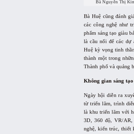
Bà Nguyễn Thị Kim
Bà Huệ cũng đánh gi
các công nghệ như trí
phẩm sáng tạo giàu bả
là cầu nối để các dự
Huệ kỳ vọng tinh thầ
thành một trong những
Thành phố và quảng bá
Không gian sáng tạo 
Ngày hội diễn ra xuyê
từ triển lãm, trình d
là khu triển lãm với 
3D, 360 độ, VR/AR, 
nghệ, kiến trúc, thiết