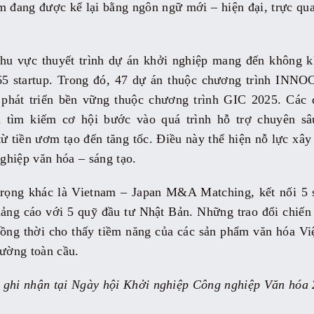
 đang được kể lại bằng ngôn ngữ mới – hiện đại, trực qu
khu vực thuyết trình dự án khởi nghiệp mang đến không kh
 65 startup. Trong đó, 47 dự án thuộc chương trình IN
 phát triển bền vững thuộc chương trình GIC 2025. Các 
 tìm kiếm cơ hội bước vào quá trình hỗ trợ chuyên sâ
tiền ươm tạo đến tăng tốc. Điều này thể hiện nỗ lực xây 
ghiệp văn hóa – sáng tạo.
rọng khác là Vietnam – Japan M&A Matching, kết nối 5 st
ảng cáo với 5 quỹ đầu tư Nhật Bản. Những trao đổi chiến
đồng thời cho thấy tiềm năng của các sản phẩm văn hóa Vi
rường toàn cầu.
 ghi nhận tại Ngày hội Khởi nghiệp Công nghiệp Văn hóa 