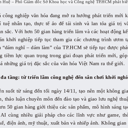
 Huệ – Phó Giám đốc Sở Khoa học và Công nghệ TP.HCM phát biểu
á công nghiệp văn hóa đang mở ra hướng phát triển mới 
 tuệ nhân tạo, thực tế ảo để tái sinh và lan tỏa giá trị v
n sắc. Với hơn 50 gian hàng triển lãm và các hoạt động kế
 án khởi nghiệp tiếp tục tham gia các chương trình ươm 
n “dám nghĩ – dám làm” của TP.HCM sẽ tiếp tục được phát
 tiềm lực quan trọng trong giai đoạn phát triển mới, gó
 những giá trị đặc sắc của văn hóa Việt Nam ra thế giới.
đa tầng: từ triển lãm công nghệ đến sân chơi khởi nghi
n suốt từ sáng đến tối ngày 14/11, tạo nên một không gia
iễn, thảo luận chuyên môn đến đào tạo và giao lưu nghệ thu
hơn 50 gian hàng giới thiệu các sản phẩm, mô hình sáng 
AI cùng nhiều giải pháp cho các lĩnh vực như game, thờ
 kế, điện ảnh, mỹ thuật, xuất bản và nhiếp ảnh. Không gian