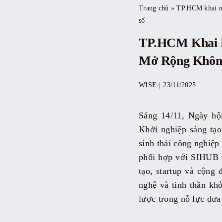
Trang chủ
»
TP.HCM khai m
số
TP.HCM Khai M
Mở Rộng Không
WISE
|
23/11/2025
Sáng 14/11, Ngày hộ
Khởi nghiệp sáng tạo
sinh thái công nghiệ
phối hợp với SIHUB và
tạo, startup và cộng
nghệ và tinh thần kh
lược trong nỗ lực đưa