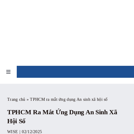
Skip
to
content
TIN TỨC
Toggle
Navigation
Trang chủ
Trang chủ
»
TPHCM ra mắt ứng dụng An sinh xã hội số
Giới thiệu
TPHCM Ra Mắt Ứng Dụng An Sinh Xã
Hội Số
Tin tức
WISE
|
02/12/2025